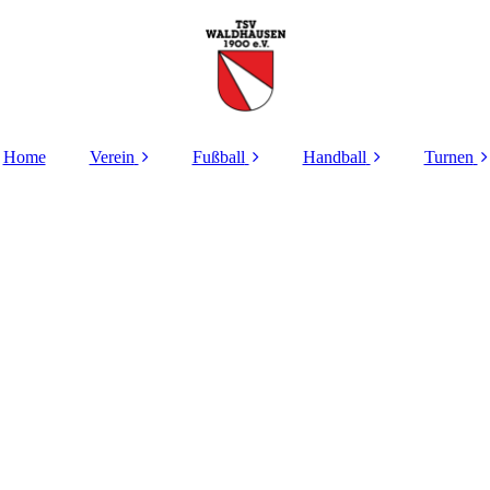
Home
Verein
Fußball
Handball
Turnen
Verantwortliche
Verantwortliche
Verantwortliche
Verant
Aktuelles
Aktuelles
Aktuelles
Akt
Geschichte
Aktive
Infos
Kooper
Waldha
Lo
Beitragsordnung
AH
TSV Alfdorf/ Lorch/
Waldhausen
Kind
Mitgliedsantrag
Jugend
Jugend
Frauen ALLOWA
Beiträge
Sponsoren /
Ange
Rundschau
Jugend
Erwa
Satzung
Schiedsrichter
Schautu
Kooperation mit