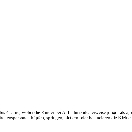
Lorch
Lichter
Kl
Alle A
Übe
bis 4 Jahre, wobei die Kinder bei Aufnahme idealerweise jünger als 2,5
rauenspersonen hüpfen, springen, klettern oder balancieren die Kleine