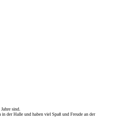
turnen 2025
ettern
ngebote im
rblick
 Jahre sind.
n in der Halle und haben viel Spaß und Freude an der