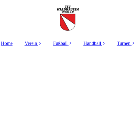
Home
Verein
Fußball
Handball
Turnen
Verantwortliche
Verantwortliche
Verantwortliche
Verant
Aktuelles
Aktuelles
Aktuelles
Akt
Geschichte
Aktive
Infos
Kooper
Waldha
Lo
Beitragsordnung
AH
TSV Alfdorf/ Lorch/
Waldhausen
Kind
Mitgliedsantrag
Jugend
Jugend
Frauen ALLOWA
Beiträge
Sponsoren /
Ange
Rundschau
Jugend
Erwa
Satzung
Schiedsrichter
Schautu
Kooperation mit